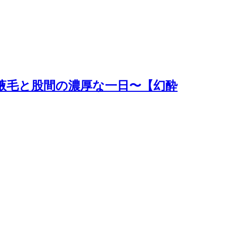
腋毛と股間の濃厚な一日〜【幻酔