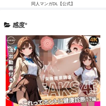
同人マンガDL【公式】
感度°