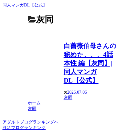
同人マンガDL【公式】
灰同
白薔薇伯母さんの
秘めた、、、4話
本性 編【灰同】|
同人マンガ
DL【公式】
2026.07.06
灰同
ホーム
灰同
アダルトブログランキングへ
FC2 ブログランキング