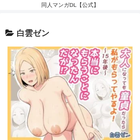
同人マンガDL【公式】
白雲ゼン