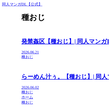
同人マンガDL【公式】
種おじ
発禁姦区【種おじ】| 同人マンガ
2026.06.21
種おじ
らーめん汁ぅ。【種おじ】| 同人
2026.06.02
種おじ
ホーム
種おじ