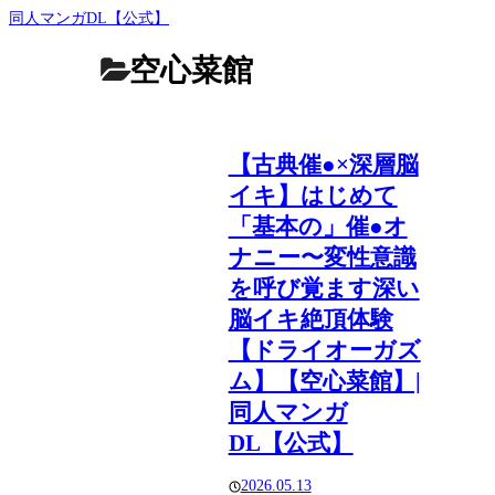
同人マンガDL【公式】
空心菜館
【古典催●×深層脳
イキ】はじめて
「基本の」催●オ
ナニー〜変性意識
を呼び覚ます深い
脳イキ絶頂体験
【ドライオーガズ
ム】【空心菜館】|
同人マンガ
DL【公式】
2026.05.13