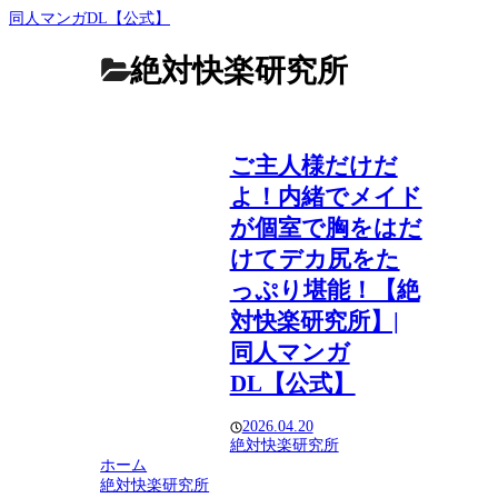
同人マンガDL【公式】
絶対快楽研究所
ご主人様だけだ
よ！内緒でメイド
が個室で胸をはだ
けてデカ尻をた
っぷり堪能！【絶
対快楽研究所】|
同人マンガ
DL【公式】
2026.04.20
絶対快楽研究所
ホーム
絶対快楽研究所