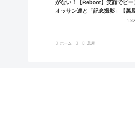
がない！【Reboot】笑顔でピ
オッサン達と「記念撮影」【萬屋
同人マンガDL【公式】
202
ホーム
萬屋