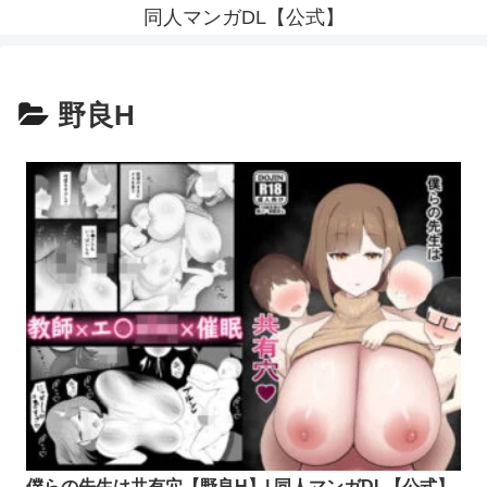
同人マンガDL【公式】
野良H
僕らの先生は共有穴【野良H】| 同人マンガDL【公式】