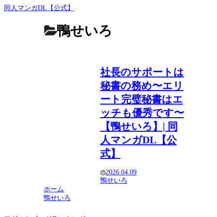
同人マンガDL【公式】
鴨せいろ
社長のサポートは
秘書の務め〜エリ
ート完璧秘書はエ
ッチも優秀です〜
【鴨せいろ】| 同
人マンガDL【公
式】
2026.04.09
鴨せいろ
ホーム
鴨せいろ