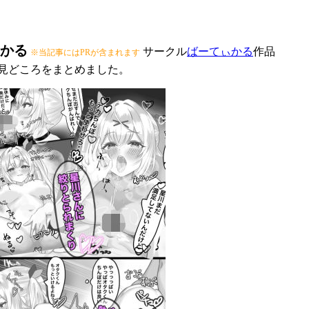
かる
サークル
ばーてぃかる
作品
※当記事にはPRが含まれます
や見どころをまとめました。