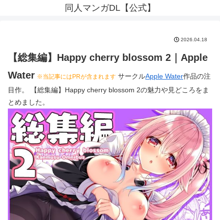
同人マンガDL【公式】
2026.04.18
【総集編】Happy cherry blossom 2｜Apple
Water
サークル
Apple Water
作品の注
※当記事にはPRが含まれます
目作。 【総集編】Happy cherry blossom 2の魅力や見どころをま
とめました。