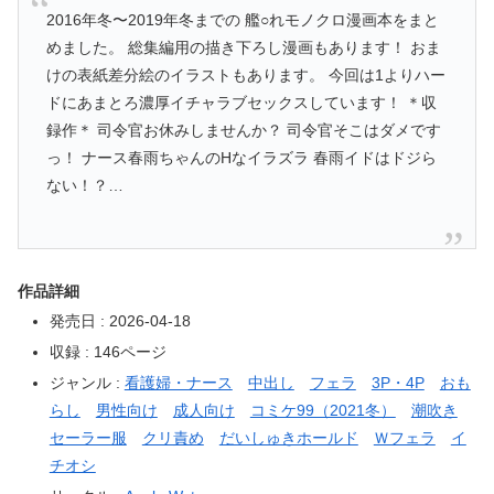
2016年冬〜2019年冬までの 艦○れモノクロ漫画本をまと
めました。 総集編用の描き下ろし漫画もあります！ おま
けの表紙差分絵のイラストもあります。 今回は1よりハー
ドにあまとろ濃厚イチャラブセックスしています！ ＊収
録作＊ 司令官お休みしませんか？ 司令官そこはダメです
っ！ ナース春雨ちゃんのHなイラズラ 春雨イドはドジら
ない！？…
作品詳細
発売日 : 2026-04-18
収録 : 146ページ
ジャンル :
看護婦・ナース
中出し
フェラ
3P・4P
おも
らし
男性向け
成人向け
コミケ99（2021冬）
潮吹き
セーラー服
クリ責め
だいしゅきホールド
Ｗフェラ
イ
チオシ