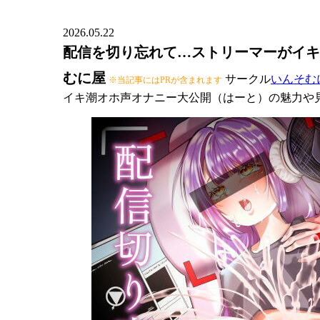
2026.05.22
配信を切り忘れて…ストリーマーがイキ
むに屋
サークル
いんそむ
※当記事にはPRが含まれます
イキ潮オホ声オナニー大公開（はーと）の魅力や