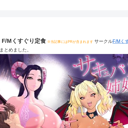
F/Mくすぐり定食
サークル
F/M
※当記事にはPRが含まれます
まとめました。