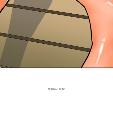
熱波師Z 画像1