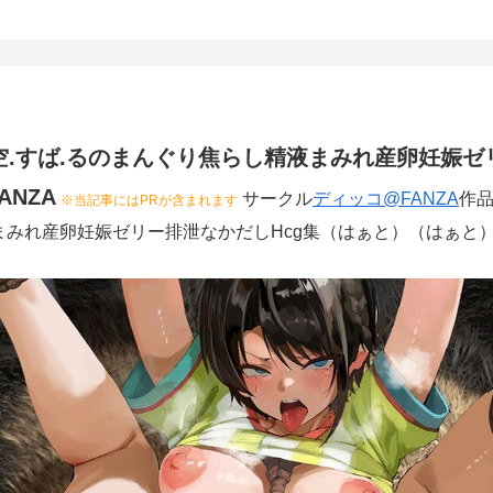
空.すば.るのまんぐり焦らし精液まみれ産卵妊娠ゼ
NZA
サークル
ディッコ@FANZA
作品
※当記事にはPRが含まれます
液まみれ産卵妊娠ゼリー排泄なかだしHcg集（はぁと）（はぁと