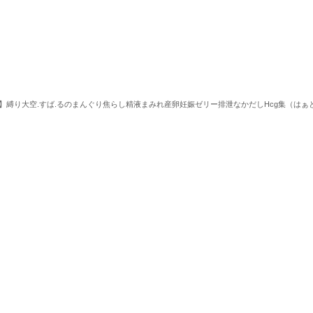
】縛り大空.すば.るのまんぐり焦らし精液まみれ産卵妊娠ゼリー排泄なかだしHcg集（はぁ