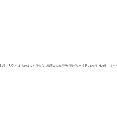
】縛り大空.すば.るのまんぐり焦らし精液まみれ産卵妊娠ゼリー排泄なかだしHcg集（はぁ