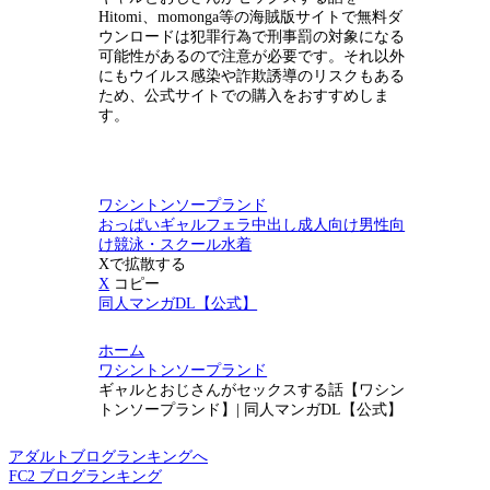
Hitomi、momonga等の海賊版サイトで無料ダ
ウンロードは犯罪行為で刑事罰の対象になる
可能性があるので注意が必要です。それ以外
にもウイルス感染や詐欺誘導のリスクもある
ため、公式サイトでの購入をおすすめしま
す。
ワシントンソープランド
おっぱい
ギャル
フェラ
中出し
成人向け
男性向
け
競泳・スクール水着
Xで拡散する
X
コピー
同人マンガDL【公式】
ホーム
ワシントンソープランド
ギャルとおじさんがセックスする話【ワシン
トンソープランド】| 同人マンガDL【公式】
アダルトブログランキングへ
FC2 ブログランキング