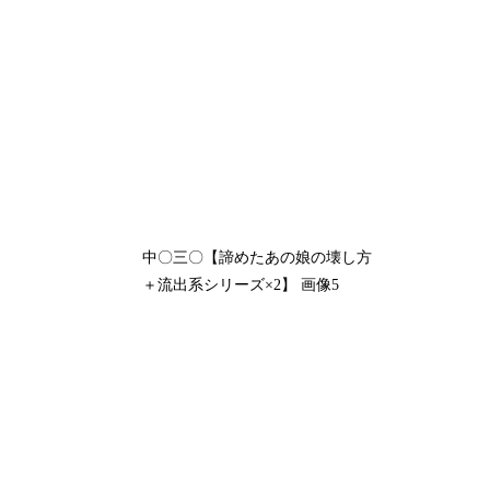
中〇三〇【諦めたあの娘の壊し方
＋流出系シリーズ×2】 画像5