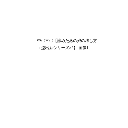
中〇三〇【諦めたあの娘の壊し方
＋流出系シリーズ×2】 画像1