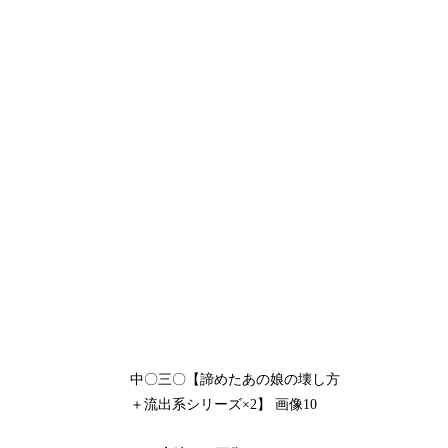
中〇三〇【諦めたあの娘の壊し方
＋流出系シリーズ×2】 画像10