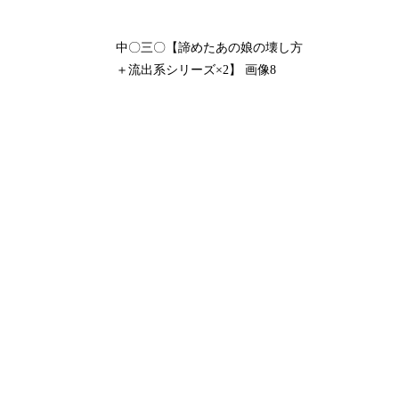
中〇三〇【諦めたあの娘の壊し方
＋流出系シリーズ×2】 画像8