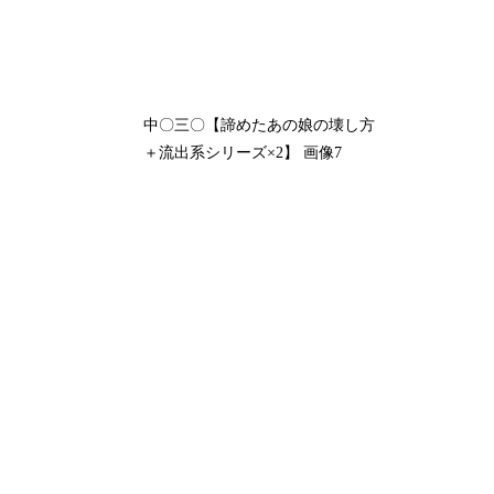
中〇三〇【諦めたあの娘の壊し方
＋流出系シリーズ×2】 画像7