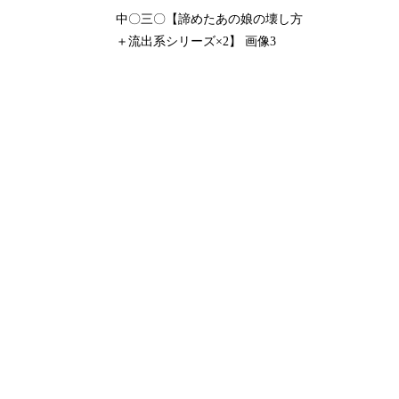
中〇三〇【諦めたあの娘の壊し方
＋流出系シリーズ×2】 画像3