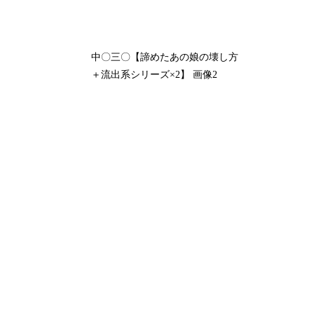
中〇三〇【諦めたあの娘の壊し方
＋流出系シリーズ×2】 画像2