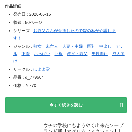
作品詳細
発売日 : 2026-06-15
収録 : 50ページ
シリーズ :
お義父さんが骨折したので嫁の私が介護しま
す！
ジャンル :
熟女
未亡人
人妻・主婦
巨乳
中出し
アナ
ル
下着
おっぱい
巨根
叔父・義父
男性向け
成人向
け
サークル :
ほよよ堂
品番 : d_779564
価格 : ￥770
今すぐ続きを読む
ウチの学校にもようやく出来たソープ
ランド部【マグロ☆フィクション】|