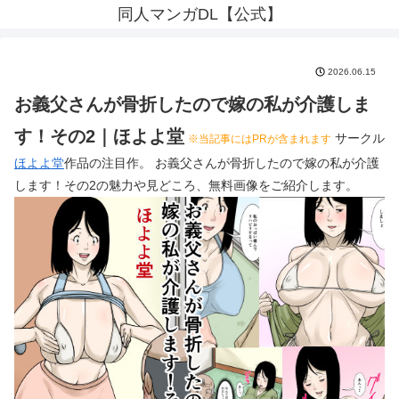
同人マンガDL【公式】
2026.06.15
お義父さんが骨折したので嫁の私が介護しま
す！その2｜ほよよ堂
サークル
※当記事にはPRが含まれます
ほよよ堂
作品の注目作。 お義父さんが骨折したので嫁の私が介護
します！その2の魅力や見どころ、無料画像をご紹介します。