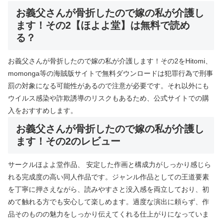
お義父さんが骨折したので嫁の私が介護し
ます！その2【ほよよ堂】は無料で読め
る？
お義父さんが骨折したので嫁の私が介護します！その2をHitomi、
momonga等の海賊版サイトで無料ダウンロードは犯罪行為で刑事
罰の対象になる可能性があるので注意が必要です。それ以外にも
ウイルス感染や詐欺誘導のリスクもあるため、公式サイトでの購
入をおすすめします。
お義父さんが骨折したので嫁の私が介護し
ます！その2のレビュー
サークルほよよ堂作品、 安定した作画と構成力がしっかり感じら
れる完成度の高い同人作品です。ジャンル作品としての王道要素
を丁寧に押さえながら、読みやすさと没入感を両立しており、初
めて触れる方でも安心して楽しめます。過度な演出に頼らず、作
品そのものの魅力をしっかり伝えてくれる仕上がりになっていま