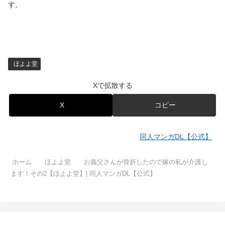
す。
ほよよ堂
Xで拡散する
X
コピー
同人マンガDL【公式】
ホーム
ほよよ堂
お義父さんが骨折したので嫁の私が介護し
ます！その2【ほよよ堂】| 同人マンガDL【公式】