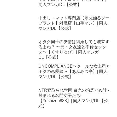
同人マンガDL【公式】
中出し・マット専門店【睾丸踊るソー
プランド】対魔店【山手マン】| 同人
マンガDL【公式】
オタク同士の友情は結婚しても成立す
るよね？ 〜元・女友達と不倫セック
ス〜【くすりゆび】| 同人マンガ
DL【公式】
UNCOMPLIANCE〜クールな女上司と
ボクの恋愛録〜【あんみつ亭】| 同人
マンガDL【公式】
NTR寝取られ学園 白光の箱庭と姦計 -
蝕まれる名門女子たち-
【Yoshizou888】| 同人マンガDL【公
式】