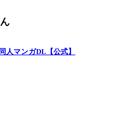
さん
 同人マンガDL【公式】