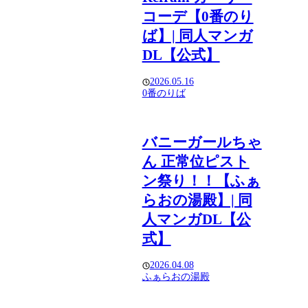
コーデ【0番のり
ば】| 同人マンガ
DL【公式】
2026.05.16
0番のりば
バニーガールちゃ
ん 正常位ピスト
ン祭り！！【ふぁ
らおの湯殿】| 同
人マンガDL【公
式】
2026.04.08
ふぁらおの湯殿