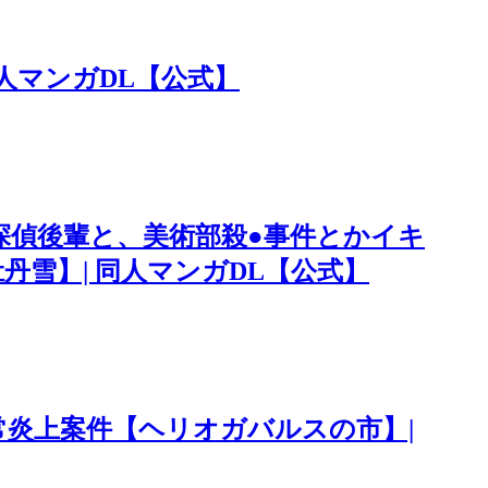
同人マンガDL【公式】
探偵後輩と、美術部殺●事件とかイキ
丹雪】| 同人マンガDL【公式】
常炎上案件【ヘリオガバルスの市】|