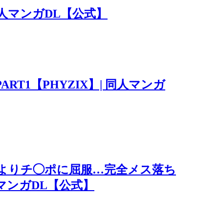
同人マンガDL【公式】
RT1【PHYZIX】| 同人マンガ
よりチ◯ポに屈服…完全メス落ち
マンガDL【公式】