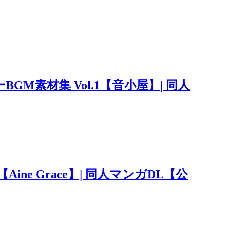
M素材集 Vol.1【音小屋】| 同人
ne Grace】| 同人マンガDL【公