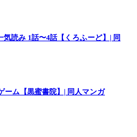
気読み 1話〜4話【くろふーど】| 同
ゲーム【黒蜜書院】| 同人マンガ