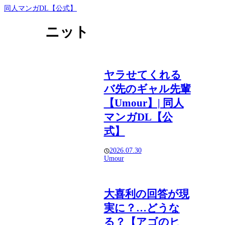
同人マンガDL【公式】
ニット
ヤラせてくれる
バ先のギャル先輩
【Umour】| 同人
マンガDL【公
式】
2026.07.30
Umour
大喜利の回答が現
実に？…どうな
る？【アゴのヒ