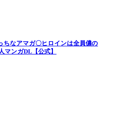
えっちなアマガ〇ヒロインは全員儂の
同人マンガDL【公式】