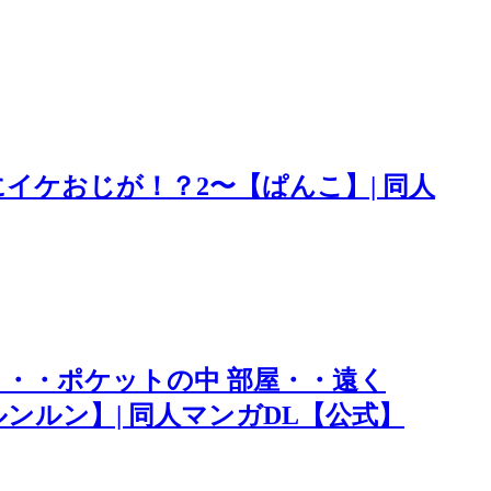
イケおじが！？2〜【ぱんこ】| 同人
・・ポケットの中 部屋・・遠く
ンルン】| 同人マンガDL【公式】