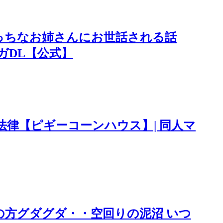
っちなお姉さんにお世話される話
ガDL【公式】
律【ピギーコーンハウス】| 同人マ
方グダグダ・・空回りの泥沼 いつ