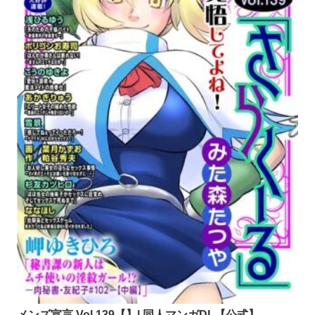
メンズ宣言 Vol.139【】| 同人マンガDL【公式】