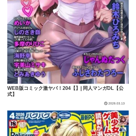
WEB版コミック激ヤバ！204【】| 同人マンガDL【公
式】
2026.03.13