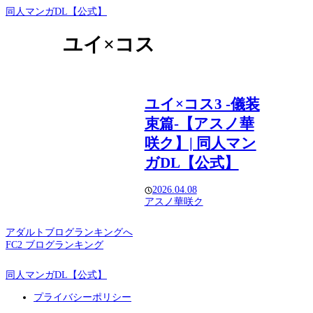
同人マンガDL【公式】
ユイ×コス
ユイ×コス3 -儀装
束篇-【アスノ華
咲ク】| 同人マン
ガDL【公式】
2026.04.08
アスノ華咲ク
アダルトブログランキングへ
FC2 ブログランキング
同人マンガDL【公式】
プライバシーポリシー