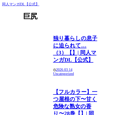
同人マンガDL【公式】
巨尻
独り暮らしの息子
に迫られて…
（3）【】| 同人マ
ンガDL【公式】
2026.03.14
Uncategorized
【フルカラー】一
つ屋根の下〜甘く
危険な熟女の香
り〜28巻【】| 同