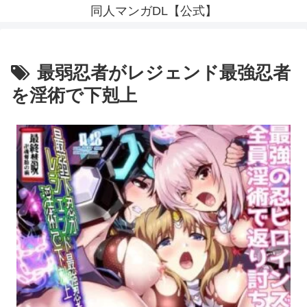
同人マンガDL【公式】
最弱忍者がレジェンド最強忍者
を淫術で下剋上