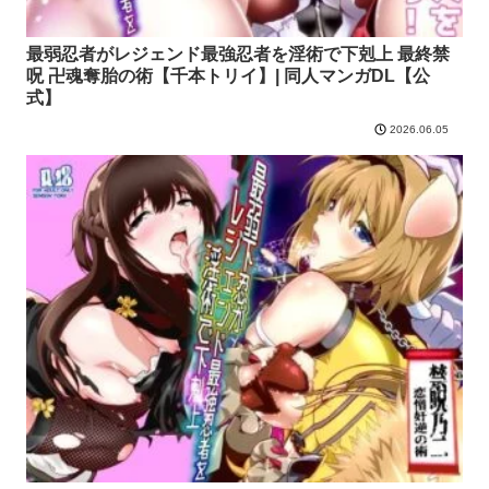
最弱忍者がレジェンド最強忍者を淫術で下剋上 最終禁
呪 卍魂奪胎の術【千本トリイ】| 同人マンガDL【公
式】
2026.06.05