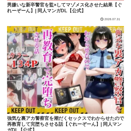
男嫌いな新卒警官を監×してマゾメス化させた結果【ぐ
れーぞーん】| 同人マンガDL【公式】
2026.07.31
強気な裏アカ警察官を潮だくセックスでわからせたので
再教育して完堕ちさせる話【ぐれーぞーん】| 同人マン
ガDL【公式】